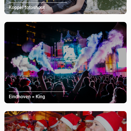
Koppel fotoshoot
Eindhoven = King